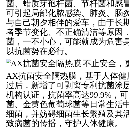
菌、蜡质芽孢杆菌、节杆菌和感
可引起局部化脓感染、肺炎、肠
与自己朝夕相伴的爱车，由于长
者季节变化、不正确清洁等原因
菌，一不小心，可能就成为危害
以抗菌势在必行。
AX抗菌安全隔热膜，基于人体健
过后，新增了可剥离专利抗菌涂
机构认证，抗菌率高达99.9%，
菌、金黄色葡萄球菌等日常生活
细菌，并妨碍细菌生长繁殖及其
致病菌的传播，守护人体健康。