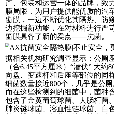
产、包装和运营一体的品牌，致
膜局限，为用户提供能优质的汽车
窗膜，一边不断优化其隔热、防
边挖掘新功能，在对材料进行严
窗膜具备了新的卖点——抗菌。
据相关机构研究调查显示：公厕
（合6.45平方厘米）“潜伏” 大
向盘、变速杆和后座等部位的同
细菌数量接近800个，几乎是公厕
而在这些检测到的细菌中，菌种
包含了金黄葡萄球菌、大肠杆菌
肺炎链球菌、溶血性链球菌、白