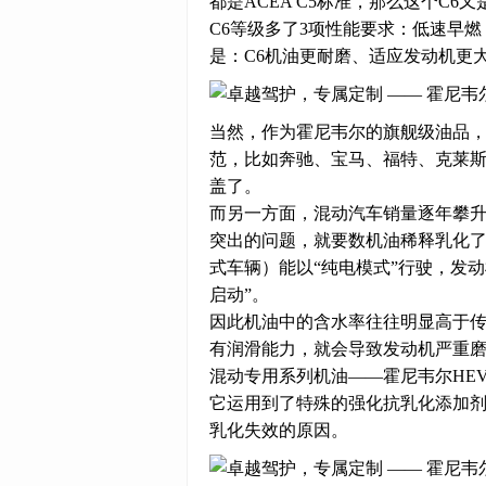
都是ACEA C5标准，那么这个C6
C6等级多了3项性能要求：低速早燃
是：C6机油更耐磨、适应发动机更
当然，作为霍尼韦尔的旗舰级油品，
范，比如奔驰、宝马、福特、克莱
盖了。
而另一方面，混动汽车销量逐年攀
突出的问题，就要数机油稀释乳化
式车辆）能以“纯电模式”行驶，发
启动”。
因此机油中的含水率往往明显高于
有润滑能力，就会导致发动机严重
混动专用系列机油——霍尼韦尔HE
它运用到了特殊的强化抗乳化添加
乳化失效的原因。