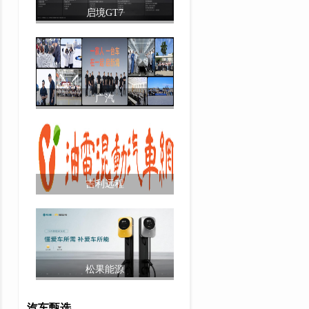
启境GT7
广汽
吉利远程
松果能源
汽车甄选