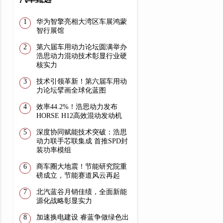
华为智擎亮相大湾区车展鸿蒙
智行展馆
第六届车用动力论坛圆满举办
浩思动力混动技术彰显行业硬
核实力
技术引领革新！第六届车用动
力论坛擘画全球化蓝图
效率44.2%！浩思动力发布
HORSE H12高效混动发动机
深度协同赋能技术突破：浩思
动力联手芯联集成 首推SPD封
装功率模组
商车圈大地震！节能研究院重
磅成立，节能赛道风云再起
​北汽蓝谷月销佳绩，全面新能
源化战略彰显实力
加速换电建设 睿蓝争做绿色出