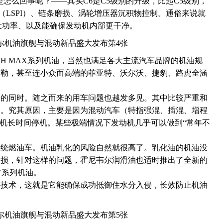
又是怎么回事呢？——其实C6是C5级别的升级，比起C5级别，
（LSPI）、链条磨损、涡轮增压器沉积物控制。通俗来说就
大功率、以及能确保发动机内部更干净。
H MAX系列机油，当然也满足各大主流汽车品牌的机油规
斯勒，甚至连小众而高端的菲亚特、沃尔沃、捷豹、路虎全涵
升的同时。随之而来的用车问题也越发多见。其中比较严重和
了。究其原因，主要是因为混动汽车（特指强混、插混、增程
动机长时间停机。某些极端情况下发动机几乎可以做到“常年不
传统燃油车。机油乳化的风险自然就很高了。乳化油的机油没
磨损，针对这样的问题，霍尼韦尔润滑油也适时推出了全新的
V系列机油。
剂技术，这就是它能确保成功抵御住水分入侵，长效防止机油