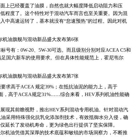
属面上已经覆盖了油膜，自然也就大幅度降低启动阻力和压
最低程度了。这个特性对于混动汽车而言也至关重要。因为混
入中高速运转了，基本就没有“怠速预热”的过程。因此对机
有：0W-20、5W-30可选。而且级别分别对应ACEA C5和
满足国六新车的使用要求。但在具体性能规范上，霍尼韦尔
要求高于ACEA 规定39%；在抵抗油泥的能力上，高于
面，高于ACEA规定31%……综合来看，HEV系列机油性能确
展现其前瞻视野，推出HEV系列混动专用机油。针对混动汽
机油采用特殊强化抗乳化添加剂技术，有效抵御水分入侵，确
不仅延长了发动机寿命，更为绿色出行提供了坚实保障。
韦尔机油凭借其深厚的技术底蕴和敏锐的市场洞察力，不断推