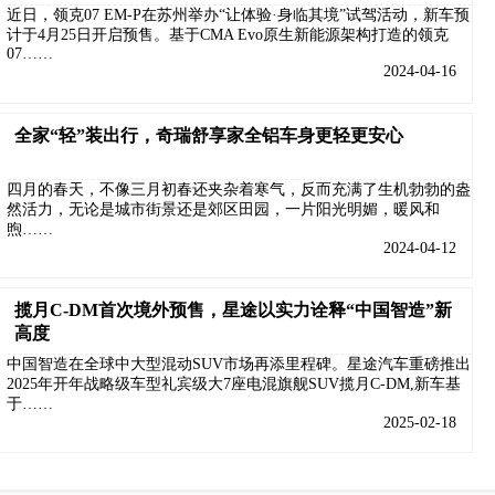
近日，领克07 EM-P在苏州举办“让体验·身临其境”试驾活动，新车预
计于4月25日开启预售。基于CMA Evo原生新能源架构打造的领克
07……
2024-04-16
全家“轻”装出行，奇瑞舒享家全铝车身更轻更安心
四月的春天，不像三月初春还夹杂着寒气，反而充满了生机勃勃的盎
然活力，无论是城市街景还是郊区田园，一片阳光明媚，暖风和
煦……
2024-04-12
揽月C-DM首次境外预售，星途以实力诠释“中国智造”新
高度
中国智造在全球中大型混动SUV市场再添里程碑。星途汽车重磅推出
2025年开年战略级车型礼宾级大7座电混旗舰SUV揽月C-DM,新车基
于……
2025-02-18