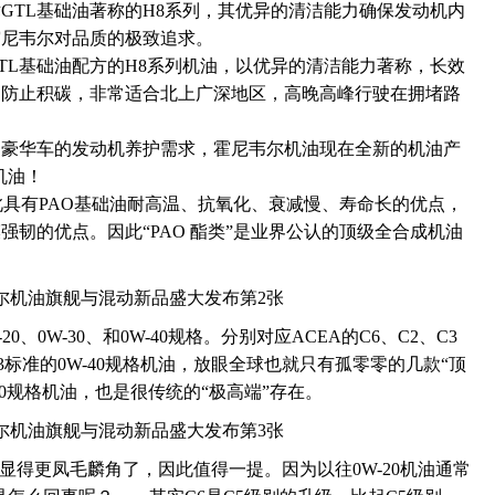
GTL基础油著称的H8系列，其优异的清洁能力确保发动机内
霍尼韦尔对品质的极致追求。
TL基础油配方的H8系列机油，以优异的清洁能力著称，长效
，防止积碳，非常适合北上广深地区，高晚高峰行驶在拥堵路
、豪华车的发动机养护需求，霍尼韦尔机油现在全新的机油产
机油！
因此具有PAO基础油耐高温、抗氧化、衰减慢、寿命长的优点，
韧的优点。因此“PAO 酯类”是业界公认的顶级全合成机油
0、0W-30、和0W-40规格。分别对应ACEA的C6、C2、C3
3标准的0W-40规格机油，放眼全球也就只有孤零零的几款“顶
-30规格机油，也是很传统的“极高端”存在。
准，就显得更凤毛麟角了，因此值得一提。因为以往0W-20机油通常