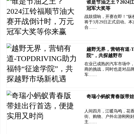
谁是节油之王？202
冠军大奖等
战鼓擂响，开赛在即！“纵横
将于3月29日正式启动。
合……
越野无界，营销有道-T
院”，共探越野市
在业已成熟的汽车市场中
商的挑战，同时也是对品牌实
车……
奇瑞小蚂蚁青春版带
人间四月，江暖鸟鸣，花
街、购物、户外出游刚刚好
主……