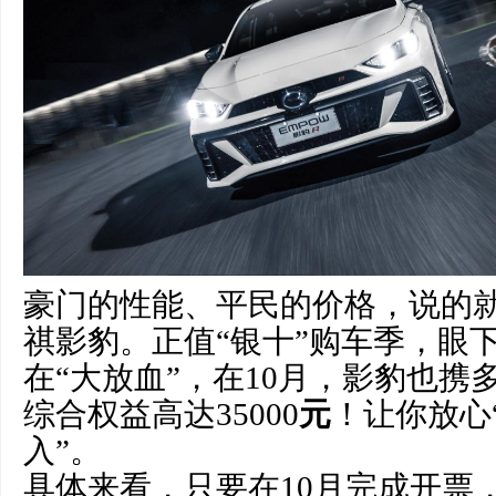
豪门的性能、平民的价格，说的就
祺影豹。正值“银十”购车季，眼
在“大放血”，在10月，影豹也携
综合权益高达35000
元
！让你放心
入”。
具体来看，只要在10月完成开票，