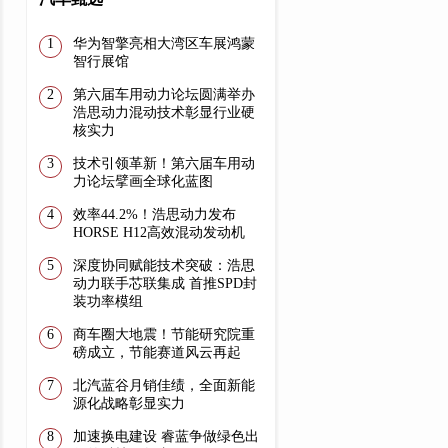
华为智擎亮相大湾区车展鸿蒙
智行展馆
第六届车用动力论坛圆满举办
浩思动力混动技术彰显行业硬
核实力
技术引领革新！第六届车用动
力论坛擘画全球化蓝图
效率44.2%！浩思动力发布
HORSE H12高效混动发动机
深度协同赋能技术突破：浩思
动力联手芯联集成 首推SPD封
装功率模组
商车圈大地震！节能研究院重
磅成立，节能赛道风云再起
​北汽蓝谷月销佳绩，全面新能
源化战略彰显实力
加速换电建设 睿蓝争做绿色出