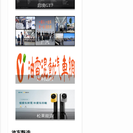
启境GT7
广汽
吉利远程
松果能源
汽车甄选