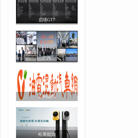
启境GT7
广汽
吉利远程
松果能源