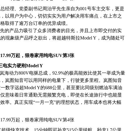
司总经理、党委副
书记
周治平先生亲自为001号车主交车，更是
视，以用户为中心，切切实实为用户解决用车痛点，在上市之
价格取得了逾万台订单的优异成绩。
级领先的产品力吸引了众多消费者的目光，并且上市即交付的实
的现象级产品呼之欲出，将超越特斯拉Model Y，成为随处可
实力硬刚Model Y
岚海动力800V电驱总成，92.9%的极高能效比使其一举成为量
此，岚图知音可以用同样的电量下，行驶更多里程。岚图知音
这一数字远超Model Y的688公里，甚至要比同级别燃油车满油
不仅意味着日常通勤无需频繁充电，即使在长途旅行中也能显
效率。真正实现“一月一充”的理想状态，用车成本也将大幅
超级快充技术，15分钟即可补充515公里续航，秒充1.7公里