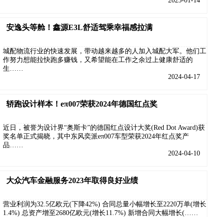
2025-01-14
安逸头等舱！鑫源E3L舒适驾乘幸福感拉满
城配物流行业的快速发展，带动越来越多的人加入城配大军。他们工
作努力想能拉快跑多赚钱，又希望能在工作之余过上健康舒适的
生……
2024-04-17
轿跑设计样本！eπ007荣获2024年德国红点奖
近日，被誉为设计界“奥斯卡”的德国红点设计大奖(Red Dot Award)获
奖名单正式揭晓，其中东风奕派eπ007车型荣获2024年红点奖产
品……
2024-04-10
大众汽车金融服务2023年取得良好业绩
营业利润为32.5亿欧元(下降42%) 合同总量小幅增长至2220万单(增长
1.4%) 总资产增至2680亿欧元(增长11.7%) 新增合同大幅增长(……