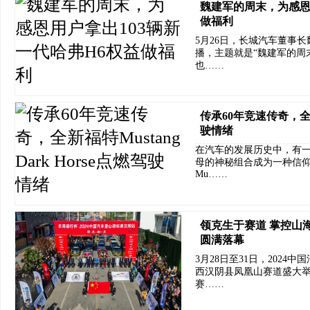
魏建军的周末，为感恩
做福利
5月26日，长城汽车董事
播，主题就是“魏建军的周
也……
传承60年竞速传奇，全新福
驶情绪
在汽车的发展历史中，有
母的神秘组合成为一种信
Mu……
领克生于赛道 掌控山海
圆满落幕
3月28日至31日，202
西汉阴县凤凰山赛道盛大举
赛……