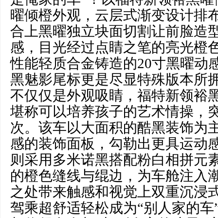
曜倾橙外观，云层式渐变设计排
合上黑曜独立块面切割让前脸造
感，目光经过点睛之笔的亮光橙
性能轻质合金铸造的20寸黑曜动
黑魅影尾标更是尽显特殊版本所
不仅仅是外观吸睛，福特新领裕
堪称可以培养孩子的艺术情操，
次。该车以大面积的酷黑装饰为
感的装饰面板，勾勒出更具运动
则采用多米诺黑搭配粉白相拼元
的橙色缝线与绲边，为车舱注入
之处带来触感和视觉上双重沉浸
驾乘超舒适轻松成为“别人家的车