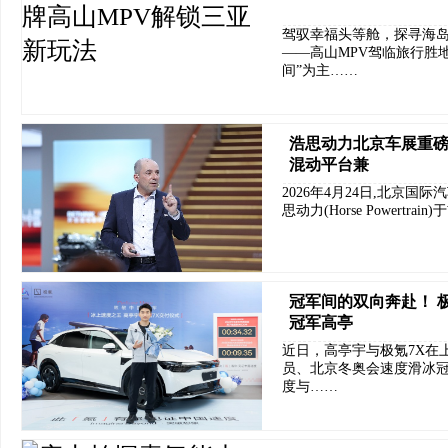
驾驭幸福头等舱，探寻海岛
——高山MPV驾临旅行胜
间”为主……
浩思动力北京车展重磅
混动平台兼
2026年4月24日,北京
思动力(Horse Powert
冠军间的双向奔赴！ 
冠军高亭
近日，高亭宇与极氪7X在
员、北京冬奥会速度滑冰冠
度与……