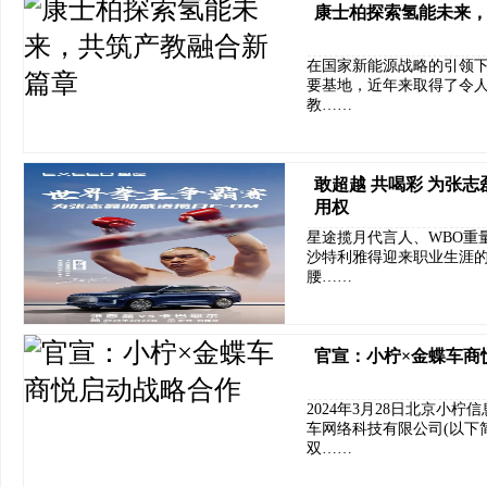
康士柏探索氢能未来
在国家新能源战略的引领
要基地，近年来取得了令
教……
敢超越 共喝彩 为张志
用权
星途揽月代言人、WBO重
沙特利雅得迎来职业生涯的
腰……
官宣：小柠×金蝶车商
2024年3月28日北京小
车网络科技有限公司(以下
双……