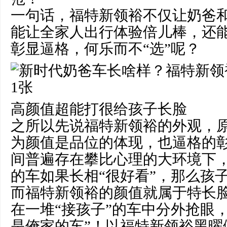
一句话，福特新领裕不仅让奶爸
能让全家人出行体验倍儿棒，还
彰显逼格，何乐而不“选”呢？
高颜值超能打很给孩子长脸
之所以先说福特新领裕的外观，
为颜值是品位的体现，也逼格的
间普遍存在攀比心理的大环境下
的车如果长相“很好看”，那么孩子
而福特新领裕的颜值就属于特长
在一堆“接孩子”的车中分外抢眼
是俺家的车”！以福特新领裕黑曜