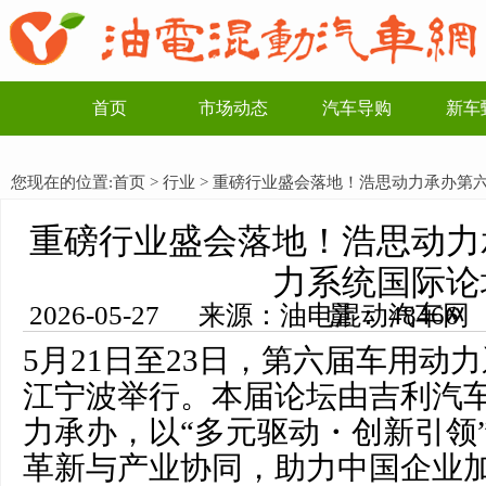
首页
市场动态
汽车导购
新车
您现在的位置:
首页
>
行业
> 重磅行业盛会落地！浩思动力承办第
重磅行业盛会落地！浩思动力
力系统国际论
2026-05-27 来源：油电混动汽车网 编辑：李一博 浏览量： 48466
5月21日至23日，第六届车用动
江宁波举行。本届论坛由吉利汽
力承办，以“多元驱动・创新引领
革新与产业协同，助力中国企业