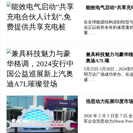
能效电气启动“共享充
在全球能源结构深刻转型与
业正以前所未有的速度蓬勃
重……
兼具科技魅力与豪华格
奥迪A7L璀
5月25日-5月26日，20
明万达广场成功举办。在
盛……
浩思动力拓展印度市场，
2026 年 2 月 5 日至
军企业浩思动力(Horse Pow