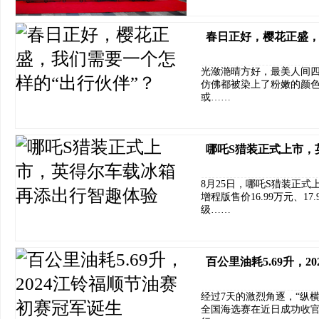
春日正好，樱花正盛，
光潋滟晴方好，最美人间
仿佛都被染上了粉嫩的颜
或……
哪吒S猎装正式上市，
8月25日，哪吒S猎装正式上
增程版售价16.99万元、17
级……
百公里油耗5.69升，
经过7天的激烈角逐，“纵横
全国海选赛在近日成功收