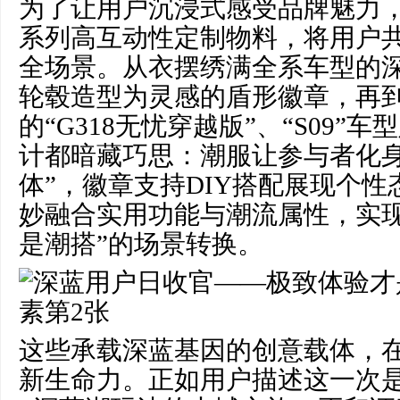
为了让用户沉浸式感受品牌魅力
系列高互动性定制物料，将用户
全场景。从衣摆绣满全系车型的深
轮毂造型为灵感的盾形徽章，再
的“G318无忧穿越版”、“S09”
计都暗藏巧思：潮服让参与者化身
体”，徽章支持DIY搭配展现个
妙融合实用功能与潮流属性，实现
是潮搭”的场景转换。
这些承载深蓝基因的创意载体，
新生命力。正如用户描述这一次是