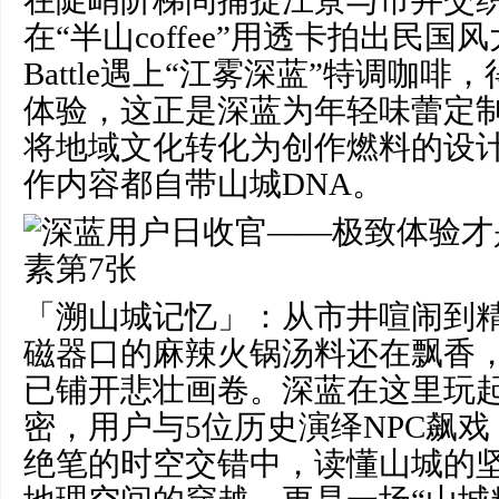
在陡峭阶梯间捕捉江景与市井交
在“半山coffee”用透卡拍出民
Battle遇上“江雾深蓝”特调咖
体验，这正是深蓝为年轻味蕾定
将地域文化转化为创作燃料的设
作内容都自带山城DNA。
「溯山城记忆」：从市井喧闹到
磁器口的麻辣火锅汤料还在飘香
已铺开悲壮画卷。深蓝在这里玩
密，用户与5位历史演绎NPC飙
绝笔的时空交错中，读懂山城的