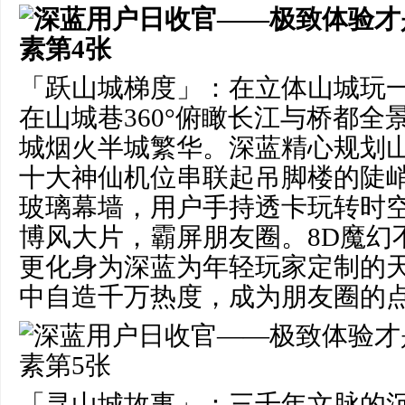
「跃山城梯度」：在立体山城玩
在山城巷360°俯瞰长江与桥都全
城烟火半城繁华。深蓝精心规划
十大神仙机位串联起吊脚楼的陡
玻璃幕墙，用户手持透卡玩转时
博风大片，霸屏朋友圈。8D魔幻
更化身为深蓝为年轻玩家定制的
中自造千万热度，成为朋友圈的
「寻山城故事」：三千年文脉的