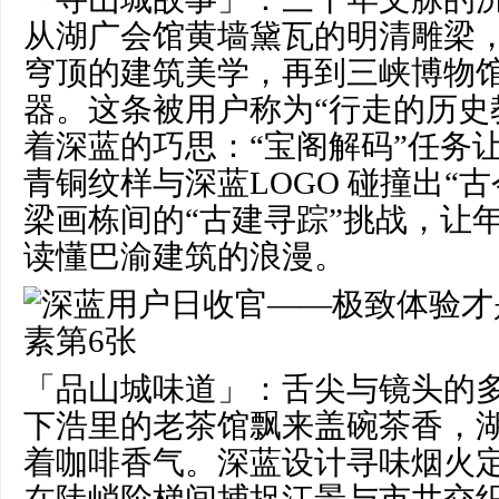
从湖广会馆黄墙黛瓦的明清雕梁
穹顶的建筑美学，再到三峡博物
器。这条被用户称为“行走的历史
着深蓝的巧思：“宝阁解码”任务
青铜纹样与深蓝LOGO 碰撞出“
梁画栋间的“古建寻踪”挑战，让
读懂巴渝建筑的浪漫。
「品山城味道」：舌尖与镜头的
下浩里的老茶馆飘来盖碗茶香，
着咖啡香气。深蓝设计寻味烟火