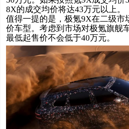
8X的成交均价将达43万元以上。
值得一提的是，极氪9X在二级市
价车型。考虑到市场对极氪旗舰车
最低起售价不会低于40万元。