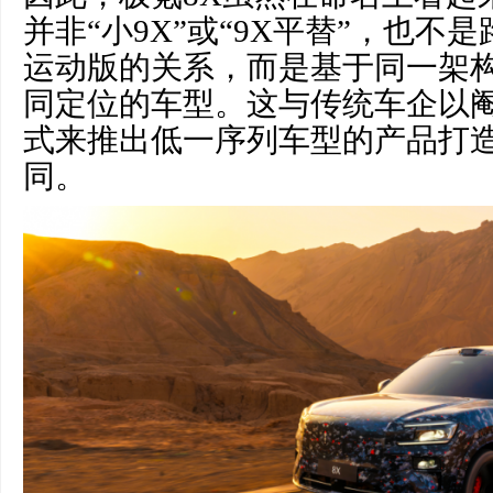
并非“小9X”或“9X平替”，也不
运动版的关系，而是基于同一架
同定位的车型。这与传统车企以
式来推出低一序列车型的产品打
同。