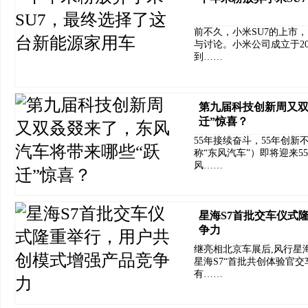
前不久，小米SU7的上市
与讨论。小米公司成立于2
到……
第九届科技创新周又双
迁”惊喜？
55年接续奋斗，55年创
称“东风汽车”）即将迎来55
风……
星海S7首批交车仪式
争力
继亮相北京车展后,风行星海
星海S7“首批共创体验官交
有……